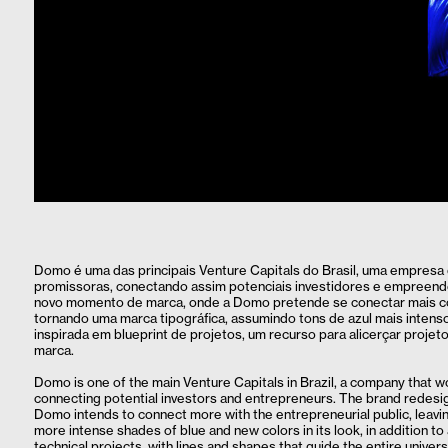
Domo é uma das principais Venture Capitals do Brasil, uma empresa 
promissoras, conectando assim potenciais investidores e empreen
novo momento de marca, onde a Domo pretende se conectar mais co
tornando uma marca tipográfica, assumindo tons de azul mais intens
inspirada em blueprint de projetos, um recurso para alicerçar projet
marca.
Domo is one of the main Venture Capitals in Brazil, a company that wor
connecting potential investors and entrepreneurs. The brand redes
Domo intends to connect more with the entrepreneurial public, leavi
more intense shades of blue and new colors in its look, in addition to
technical projects, with lines and shapes that guide the entire univer