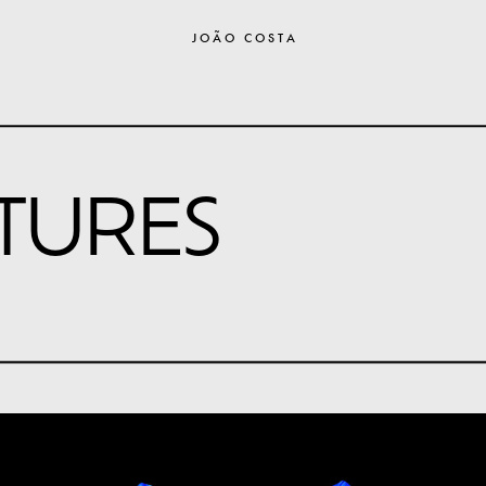
J O Ã O   C O S T A
TURES